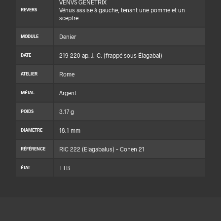
VENVS GENETRIX
Vénus assise à gauche, tenant une pomme et un
REVERS
sceptre
Denier
MODULE
219-220 ap. J.-C. (frappé sous Élagabal)
DATE
Rome
ATELIER
Argent
MÉTAL
3.17 g
POIDS
18.1 mm
DIAMÈTRE
RIC 222 (Elagabalus) – Cohen 21
RÉFÉRENCE
TTB
ÉTAT