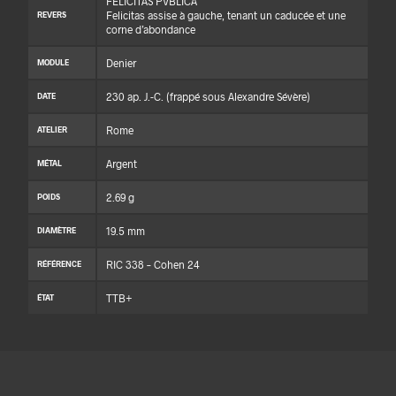
FELICITAS PVBLICA
Felicitas assise à gauche, tenant un caducée et une
REVERS
corne d’abondance
Denier
MODULE
230 ap. J.-C. (frappé sous Alexandre Sévère)
DATE
Rome
ATELIER
Argent
MÉTAL
2.69 g
POIDS
19.5 mm
DIAMÈTRE
RIC 338 – Cohen 24
RÉFÉRENCE
TTB+
ÉTAT