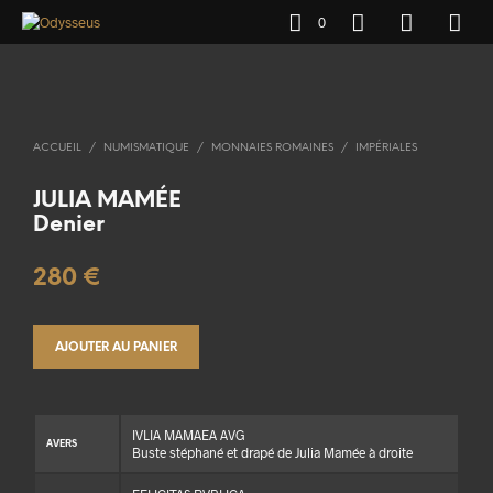
0
ACCUEIL
/
NUMISMATIQUE
/
MONNAIES ROMAINES
/
IMPÉRIALES
JULIA MAMÉE
Denier
280
€
AJOUTER AU PANIER
IVLIA MAMAEA AVG
AVERS
Buste stéphané et drapé de Julia Mamée à droite