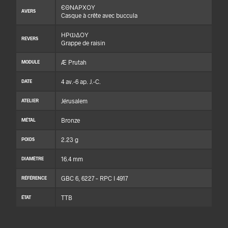
ЄΘΝΑΡΧΟΥ
AVERS
Casque à crête avec buccula
ΗΡⲰΔΟΥ
REVERS
Grappe de raisin
Æ Prutah
MODULE
4 av.-6 ap. J.-C.
DATE
Jérusalem
ATELIER
Bronze
MÉTAL
2.23 g
POIDS
16.4 mm
DIAMÈTRE
GBC 6, 6227 – RPC I 4917
RÉFÉRENCE
TTB
ÉTAT