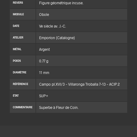
Figure géométrique incuse.
REVERS
Obole
MODULE
Ve siècle av. J.-C.
DATE
Emporion (Catalogne)
ATELIER
Argent
MÉTAL
0.77 g
POIDS
11 mm
DIAMÈTRE
Campo pl.XVI/3 – Villaronga Troballa 7–13 – ACIP.2
RÉFÉRENCE
SUP+
ÉTAT
Superbe à Fleur de Coin.
COMMENTAIRE