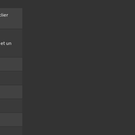
lier
 et un