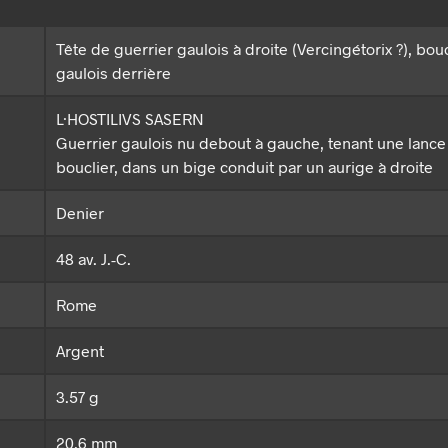
Tête de guerrier gaulois à droite (Vercingétorix ?), bouc
gaulois derrière
L·HOSTILIVS SASERN
Guerrier gaulois nu debout à gauche, tenant une lance
bouclier, dans un bige conduit par un aurige à droite
Denier
48 av. J.-C.
Rome
Argent
3.57 g
20.6 mm