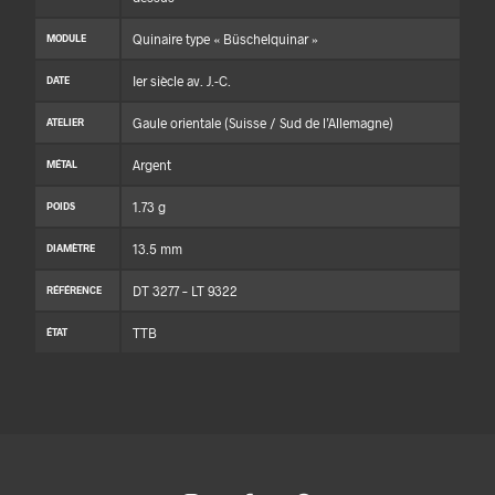
Quinaire type « Büschelquinar »
MODULE
Ier siècle av. J.-C.
DATE
Gaule orientale (Suisse / Sud de l’Allemagne)
ATELIER
Argent
MÉTAL
1.73 g
POIDS
13.5 mm
DIAMÈTRE
DT 3277 – LT 9322
RÉFÉRENCE
TTB
ÉTAT