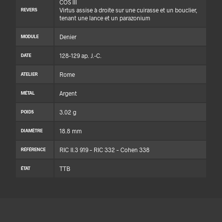
COS III
Virtus assise à droite sur une cuirasse et un bouclier,
REVERS
tenant une lance et un parazonium
Denier
MODULE
128-129 ap. J.-C.
DATE
Rome
ATELIER
Argent
MÉTAL
3.02 g
POIDS
18.8 mm
DIAMÈTRE
RIC II.3 919 – RIC 332 – Cohen 338
RÉFÉRENCE
TTB
ÉTAT