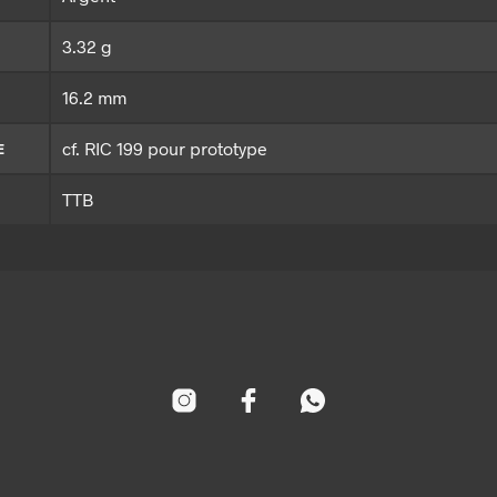
3.32 g
16.2 mm
cf. RIC 199 pour prototype
E
TTB