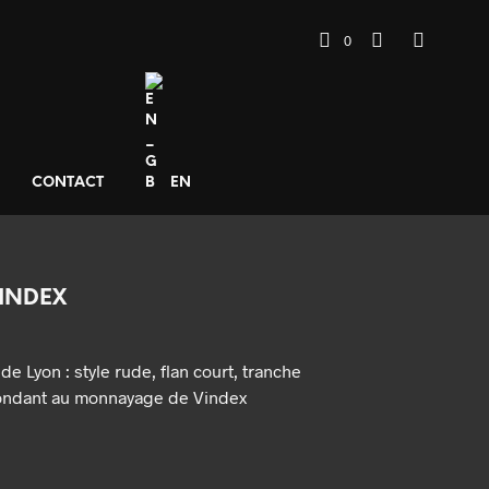
0
CONTACT
EN
VINDEX
e Lyon : style rude, flan court, tranche
pondant au monnayage de Vindex