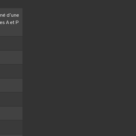
rné d’une
es A et P