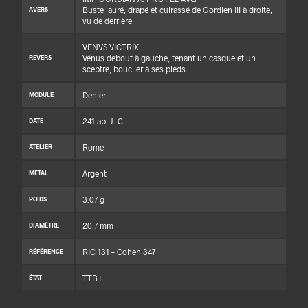
Buste lauré, drapé et cuirassé de Gordien III à droite,
AVERS
vu de derrière
VENVS VICTRIX
Vénus debout à gauche, tenant un casque et un
REVERS
sceptre, bouclier à ses pieds
Denier
MODULE
241 ap. J.-C.
DATE
Rome
ATELIER
Argent
MÉTAL
3.07 g
POIDS
20.7 mm
DIAMÈTRE
RIC 131 – Cohen 347
RÉFÉRENCE
TTB+
ÉTAT