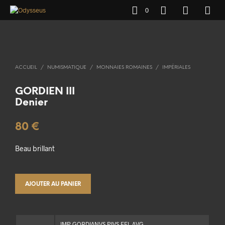
0
ACCUEIL
/
NUMISMATIQUE
/
MONNAIES ROMAINES
/
IMPÉRIALES
GORDIEN III
Denier
80
€
Beau brillant
AJOUTER AU PANIER
IMP GORDIANVS PIVS FEL AVG