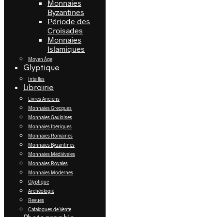
Monnaies
Byzantines
Période des
Croisades
Monnaies
Islamiques
Moyen Âge
Glyptique
Intailles
Librairie
Livres Anciens
Monnaies Grecques
Monnaies Gauloises
Monnaies Ibériques
Monnaies Romaines
Monnaies Byzantines
Monnaies Médiévales
Monnaies Royales
Monnaies Modernes
Glyptique
Archéologie
Revues
Catalogues de Vente