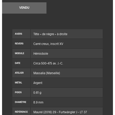
VENDU
Tête « de nègre » à droite
AVERS
Carré creux, inscrit XV
REVERS
Hémiobole
MODULE
Circa 500-475 av. J.-C.
DATE
Massalia (Marseille)
ATELIER
Argent
MÉTAL
0.61 g
POIDS
8.9 mm
DIAMÈTRE
Maurel (2016) 29 – Furtwängler J – LT 37
RÉFÉRENCE