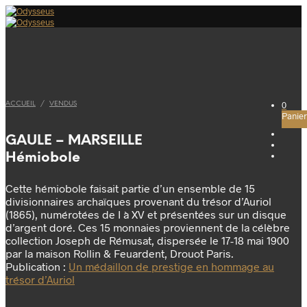
0
ACCUEIL
/
VENDUS
Panier
GAULE – MARSEILLE
Hémiobole
Cette hémiobole faisait partie d’un ensemble de 15
divisionnaires archaïques provenant du trésor d’Auriol
(1865), numérotées de I à XV et présentées sur un disque
d’argent doré. Ces 15 monnaies proviennent de la célèbre
collection Joseph de Rémusat, dispersée le 17-18 mai 1900
par la maison Rollin & Feuardent, Drouot Paris.
Publication :
Un médaillon de prestige en hommage au
trésor d’Auriol