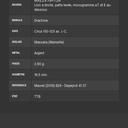
ΜΑΣΣΑ ΛΙΗΤΩΝ
Lion à droite, patte levée, monogramme ΔT et E au-
REVERS
dessous
Drachme
MODULE
Circa 150-125 av. J.-C.
DATE
Massalia (Marseille)
ATELIER
Argent
MÉTAL
2.80 g
POIDS
16.5 mm
DIAMÈTRE
Maurel (2016) 629 – Depeyrot 41.37
RÉFÉRENCE
TTB
ÉTAT