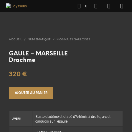
0
ACCUEIL
/
NUMISMATIQUE
/
MONNAIES GAULOISES
GAULE – MARSEILLE
Drachme
320
€
AJOUTER AU PANIER
Buste diadémé et drapé d’Artémis à droite, arc et
AVERS
carquois sur l’épaule