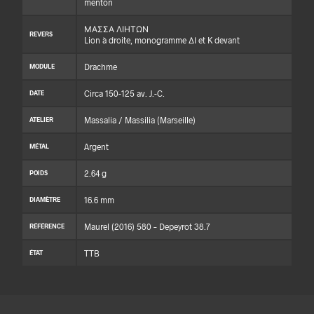
menton
ΜΑΣΣΑ ΛΙΗΤΩΝ
REVERS
Lion à droite, monogramme ΔΙ et K devant
Drachme
MODULE
Circa 150-125 av. J.-C.
DATE
Massalia / Massilia (Marseille)
ATELIER
Argent
MÉTAL
2.64 g
POIDS
16.6 mm
DIAMÈTRE
Maurel (2016) 580 – Depeyrot 38.7
RÉFÉRENCE
TTB
ÉTAT