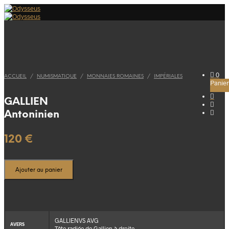
0
ACCUEIL
/
NUMISMATIQUE
/
MONNAIES ROMAINES
/
IMPÉRIALES
Panier
GALLIEN
Antoninien
120
€
Ajouter au panier
GALLIENVS AVG
AVERS
Tête radiée de Gallien à droite