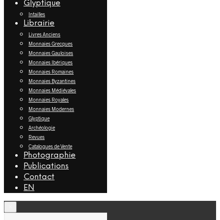
Glyptique
Intailles
Librairie
Livres Anciens
Monnaies Grecques
Monnaies Gauloises
Monnaies Ibériques
Monnaies Romaines
Monnaies Byzantines
Monnaies Médiévales
Monnaies Royales
Monnaies Modernes
Glyptique
Archéologie
Revues
Catalogues de Vente
Photographie
Publications
Contact
EN
×