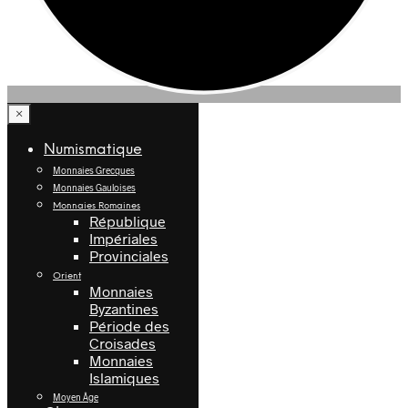
×
Numismatique
Monnaies Grecques
Monnaies Gauloises
Monnaies Romaines
République
Impériales
Provinciales
Orient
Monnaies
Byzantines
Période des
Croisades
Monnaies
Islamiques
Moyen Âge