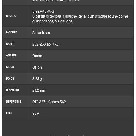
LIBERAL AVG
Liberalitas debout à gauche, tenant un abaque et une corne
REVERS
d’abondance, S à gauche
Antoninien
MODULE
262-263 ap. J.-C.
DATE
Rome
ATELIER
Billon
MÉTAL
3.74 g
POIDS
21.2 mm
DIAMÈTRE
RIC 227 – Cohen 562
RÉFÉRENCE
SUP
ÉTAT