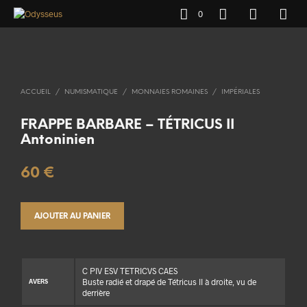
0
ACCUEIL
/
NUMISMATIQUE
/
MONNAIES ROMAINES
/
IMPÉRIALES
FRAPPE BARBARE – TÉTRICUS II
Antoninien
60
€
AJOUTER AU PANIER
C PIV ESV TETRICVS CAES
Buste radié et drapé de Tétricus II à droite, vu de
AVERS
derrière