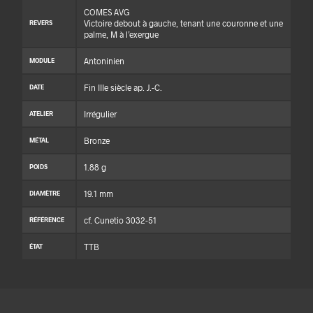
COMES AVG
Victoire debout à gauche, tenant une couronne et une
REVERS
palme, M à l’exergue
Antoninien
MODULE
Fin IIIe siècle ap. J.-C.
DATE
Irrégulier
ATELIER
Bronze
MÉTAL
1.88 g
POIDS
19.1 mm
DIAMÈTRE
cf. Cunetio 3032-51
RÉFÉRENCE
TTB
ÉTAT