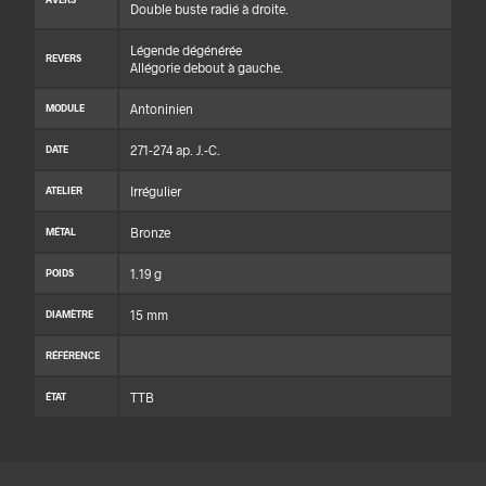
Double buste radié à droite.
Légende dégénérée
REVERS
Allégorie debout à gauche.
Antoninien
MODULE
271-274 ap. J.-C.
DATE
Irrégulier
ATELIER
Bronze
MÉTAL
1.19 g
POIDS
15 mm
DIAMÈTRE
RÉFÉRENCE
TTB
ÉTAT