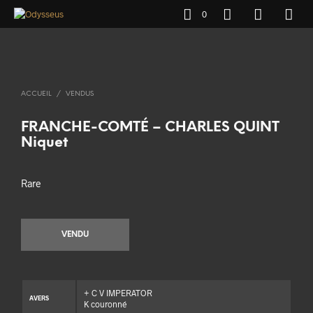
0
ACCUEIL
/
VENDUS
FRANCHE-COMTÉ – CHARLES QUINT
Niquet
Rare
VENDU
+ C V IMPERATOR
AVERS
K couronné