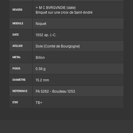
+ M C BVRGVNDIE (date)
REVERS
Briquet sur une croix de Saint-André
Niquet
MODULE
1552 ap. J.-C.
DATE
Dole (Comté de Bourgogne)
ATELIER
Billon
MÉTAL
0.56 g
POIDS
15.2 mm
DIAMÈTRE
PA 5282 – Boudeau 1253
RÉFÉRENCE
TB+
ÉTAT