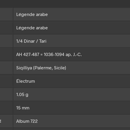
Légende arabe
Légende arabe
1/4 Dinar / Tari
AH 427-487 = 1036-1094 ap. J.-C.
Siqilliya (Palerme, Sicile)
Électrum
1.05 g
15 mm
Album 722
E