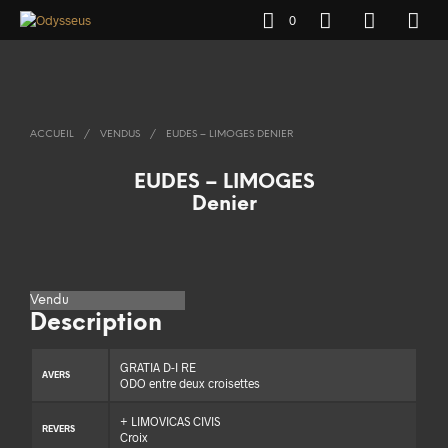
0
ACCUEIL
/
VENDUS
/
EUDES – LIMOGES DENIER
EUDES – LIMOGES
Denier
Vendu
Description
GRATIA D-I RE
AVERS
ODO entre deux croisettes
+ LIMOVICAS CIVIS
REVERS
Croix