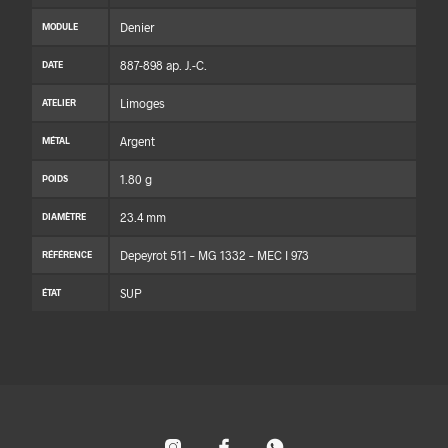
Denier
MODULE
887-898 ap. J.-C.
DATE
Limoges
ATELIER
Argent
MÉTAL
1.80 g
POIDS
23.4 mm
DIAMÈTRE
Depeyrot 511 – MG 1332 – MEC I 973
RÉFÉRENCE
SUP
ÉTAT