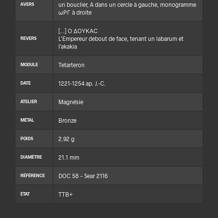
un bouclier, A dans un cercle à gauche, monogramme
AVERS
ωΡΓ à droite
[…] Ο ΔΟΥΚΑϹ
L’Empereur debout de face, tenant un labarum et
REVERS
l’akakia
Tetarteron
MODULE
1221-1254 ap. J.-C.
DATE
Magnésie
ATELIER
Bronze
MÉTAL
2.92 g
POIDS
21.1 mm
DIAMÈTRE
DOC 58 – Sear 2116
RÉFÉRENCE
TTB+
ÉTAT