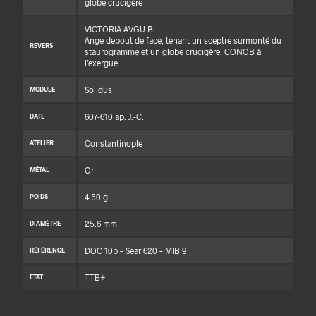
globe crucigère
VICTORIA AVGU B
Ange debout de face, tenant un sceptre surmonté du
REVERS
staurogramme et un globe crucigère, CONOB à
l’exergue
Solidus
MODULE
607-610 ap. J.-C.
DATE
Constantinople
ATELIER
Or
MÉTAL
4.50 g
POIDS
25.6 mm
DIAMÈTRE
DOC 10b – Sear 620 – MIB 9
RÉFÉRENCE
TTB+
ÉTAT