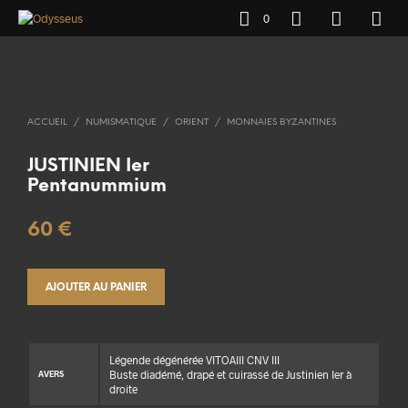
0
ACCUEIL
/
NUMISMATIQUE
/
ORIENT
/
MONNAIES BYZANTINES
JUSTINIEN Ier
Pentanummium
60
€
AJOUTER AU PANIER
Légende dégénérée VITOAIII CNV III
Buste diadémé, drapé et cuirassé de Justinien Ier à
AVERS
droite