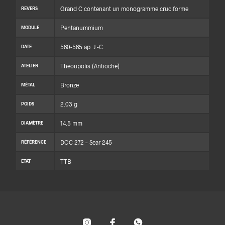
Grand C contenant un monogramme cruciforme
REVERS
Pentanummium
MODULE
560-565 ap. J.-C.
DATE
Theoupolis (Antioche)
ATELIER
Bronze
MÉTAL
2.03 g
POIDS
14.5 mm
DIAMÈTRE
DOC 272 – Sear 245
RÉFÉRENCE
TTB
ÉTAT