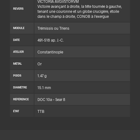
VICTORIA AVGVSTORVM
Victoire avançant à droite, la tête tournée à gauche,
REVERS
tenant une couronne et un globe crucigère, étoile
dans le champ à droite, CONOB à l’exergue
Trémissis ou Triens
MODULE
491-518 ap. J.-C.
DATE
Constantinople
ATELIER
Or
MÉTAL
1.47 g
POIDS
15.1 mm
DIAMÈTRE
DOC 10a – Sear 8
RÉFÉRENCE
TTB
ÉTAT