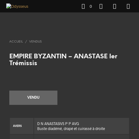
0
ACCUEIL
/
VENDUS
EMPIRE BYZANTIN – ANASTASE Ier
Trémissis
VENDU
D N ANASTASIVS P P AVG
AVERS
Buste diadémé, drapé et cuirassé à droite