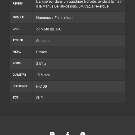
L’Empereur dans un quadrige à droite, tendant la main
REVERS
à la Manus Dei au-dessus, SMANΔ à l’exergue
Nummus / Follis réduit
MODULE
337-340 ap. J.-C.
DATE
Antioche
ATELIER
Bronze
MÉTAL
2.51 g
POIDS
15.8 mm
DIAMÈTRE
RIC 39
RÉFÉRENCE
SUP
ÉTAT