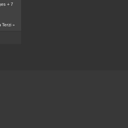
es + 7
 Terzi »