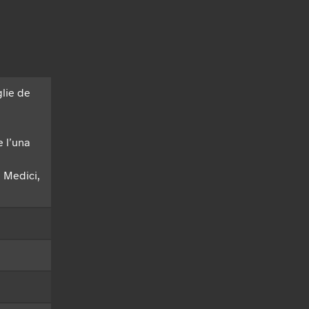
lie de
e l’una
’ Medici,