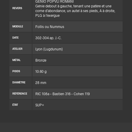
GENIO POPVLI ROMANI
Génie debout à gauche, tenant une patère et une
REVERS
corne d’abondance, un autel à ses pieds, A à droite,
PLG à l’exergue
Follis ou Nummus
MODULE
302-304 ap. J.-C.
DATE
Lyon (Lugdunum)
ATELIER
Bronze
MÉTAL
10.60 g
POIDS
28 mm
DIAMÈTRE
RIC 108a – Bastien 316 – Cohen 119
RÉFÉRENCE
SUP+
ÉTAT