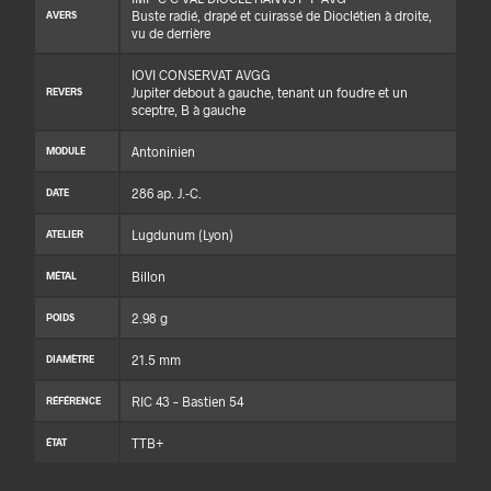
Buste radié, drapé et cuirassé de Dioclétien à droite,
AVERS
vu de derrière
IOVI CONSERVAT AVGG
Jupiter debout à gauche, tenant un foudre et un
REVERS
sceptre, B à gauche
Antoninien
MODULE
286 ap. J.-C.
DATE
Lugdunum (Lyon)
ATELIER
Billon
MÉTAL
2.98 g
POIDS
21.5 mm
DIAMÈTRE
RIC 43 – Bastien 54
RÉFÉRENCE
TTB+
ÉTAT