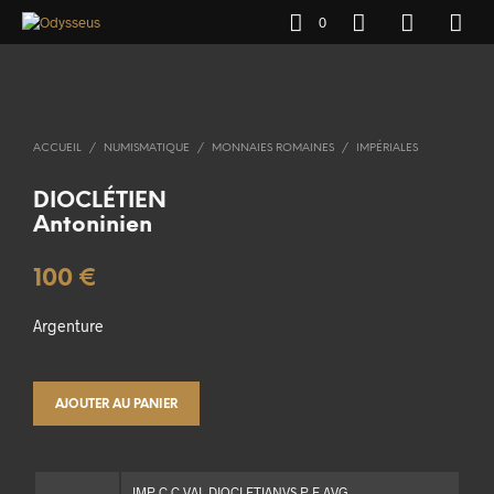
0
ACCUEIL
/
NUMISMATIQUE
/
MONNAIES ROMAINES
/
IMPÉRIALES
DIOCLÉTIEN
Antoninien
100
€
Argenture
AJOUTER AU PANIER
IMP C C VAL DIOCLETIANVS P F AVG