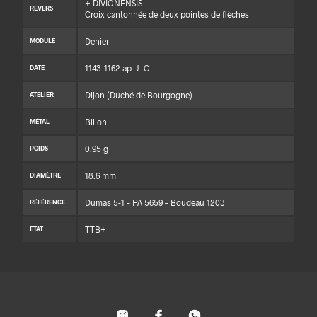
+ DIVIONENSIS
REVERS
Croix cantonnée de deux pointes de flèches
Denier
MODULE
1143-1162 ap. J.-C.
DATE
Dijon (Duché de Bourgogne)
ATELIER
Billon
MÉTAL
0.95 g
POIDS
18.6 mm
DIAMÈTRE
Dumas 5-1 – PA 5659 – Boudeau 1203
RÉFÉRENCE
TTB+
ÉTAT