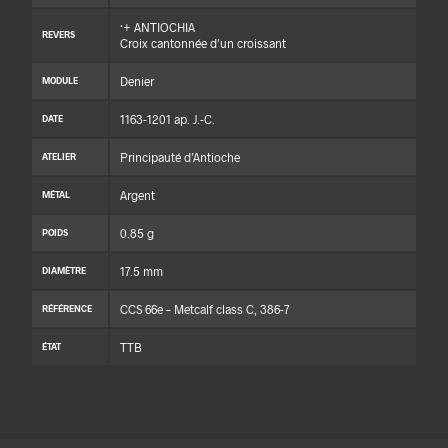
·+ ANTIOCHIA
REVERS
Croix cantonnée d’un croissant
Denier
MODULE
1163-1201 ap. J.-C.
DATE
Principauté d’Antioche
ATELIER
Argent
MÉTAL
0.85 g
POIDS
17.5 mm
DIAMÈTRE
CCS 66e – Metcalf class C, 386-7
RÉFÉRENCE
TTB
ÉTAT