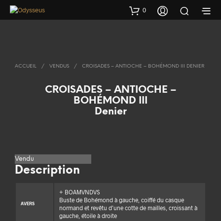
0
ACCUEIL
/
VENDUS
/
CROISADES – ANTIOCHE – BOHÉMOND III DENIER
CROISADES – ANTIOCHE –
BOHÉMOND III
Denier
Vendu
Description
+ BOAMVNDVS
Buste de Bohémond à gauche, coiffé du casque
AVERS
normand et revêtu d’une cotte de mailles, croissant à
gauche, étoile à droite