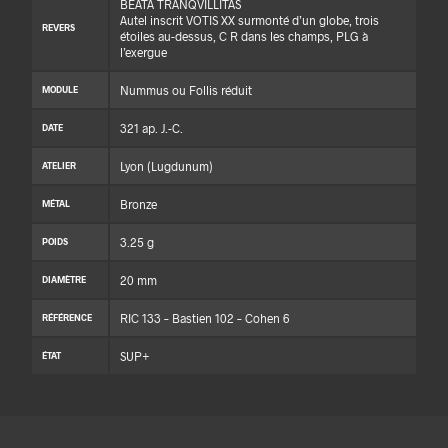
BEATA TRANQVILLITAS
Autel inscrit VOTIS XX surmonté d’un globe, trois
REVERS
étoiles au-dessus, C R dans les champs, PLG à
l’exergue
Nummus ou Follis réduit
MODULE
321 ap. J.-C.
DATE
Lyon (Lugdunum)
ATELIER
Bronze
MÉTAL
3.25 g
POIDS
20 mm
DIAMÈTRE
RIC 133 – Bastien 102 – Cohen 6
RÉFÉRENCE
SUP+
ÉTAT