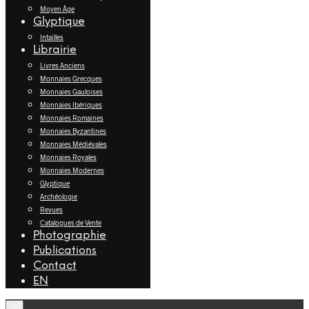
Moyen Âge
Glyptique
Intailles
Librairie
Livres Anciens
Monnaies Grecques
Monnaies Gauloises
Monnaies Ibériques
Monnaies Romaines
Monnaies Byzantines
Monnaies Médiévales
Monnaies Royales
Monnaies Modernes
Glyptique
Archéologie
Revues
Catalogues de Vente
Photographie
Publications
Contact
EN
×