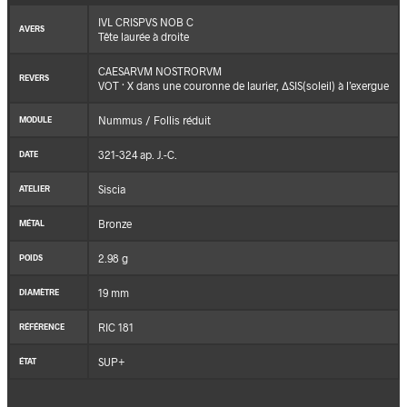
IVL CRISPVS NOB C
AVERS
Tête laurée à droite
CAESARVM NOSTRORVM
REVERS
VOT · X dans une couronne de laurier, ΔSIS(soleil) à l’exergue
Nummus / Follis réduit
MODULE
321-324 ap. J.-C.
DATE
Siscia
ATELIER
Bronze
MÉTAL
2.98 g
POIDS
19 mm
DIAMÈTRE
RIC 181
RÉFÉRENCE
SUP+
ÉTAT