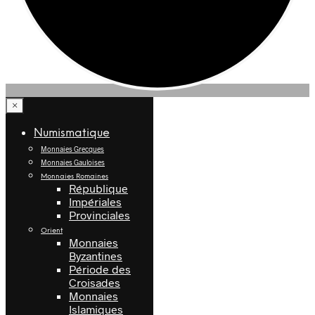
×
Numismatique
Monnaies Grecques
Monnaies Gauloises
Monnaies Romaines
République
Impériales
Provinciales
Orient
Monnaies
Byzantines
Période des
Croisades
Monnaies
Islamiques