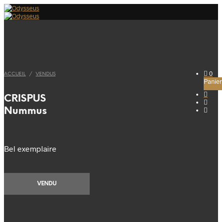
0
ACCUEIL
/
VENDUS
Panier
CRISPUS
Nummus
Bel exemplaire
VENDU