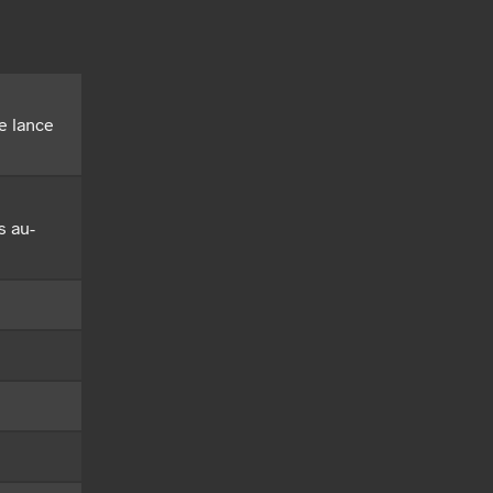
e lance
s au-