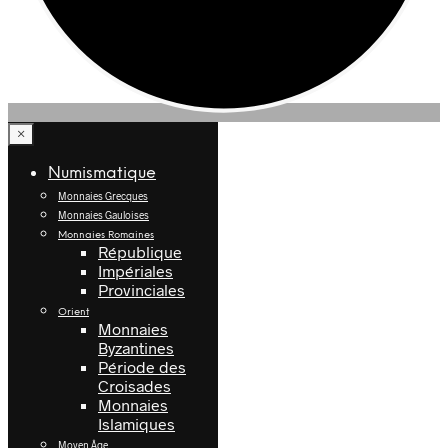
×
Numismatique
Monnaies Grecques
Monnaies Gauloises
Monnaies Romaines
République
Impériales
Provinciales
Orient
Monnaies
Byzantines
Période des
Croisades
Monnaies
Islamiques
Moyen Âge