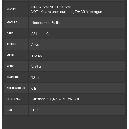
CAESARVM NOSTRORVM
REVERS
VOT · X dans une couronne, T★AR à l’exergue.
Nummus ou Follis
MODULE
321 ap. J.-C.
DATE
Arles
ATELIER
Bronze
MÉTAL
3.59 g
POIDS
18 mm
DIAMÈTRE
6 h
AXE DES COINS
Ferrando 781 (R3) – RIC 260 var.
RÉFÉRENCE
SUP
ÉTAT