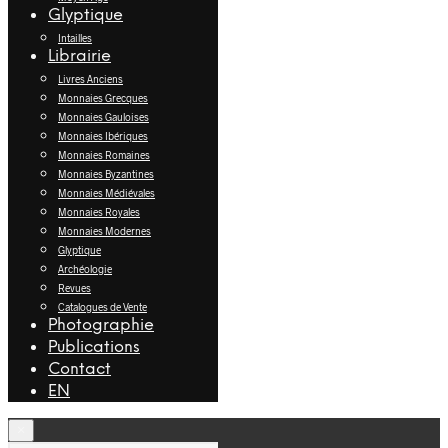
Glyptique
Intailles
Librairie
Livres Anciens
Monnaies Grecques
Monnaies Gauloises
Monnaies Ibériques
Monnaies Romaines
Monnaies Byzantines
Monnaies Médiévales
Monnaies Royales
Monnaies Modernes
Glyptique
Archéologie
Revues
Catalogues de Vente
Photographie
Publications
Contact
EN
×