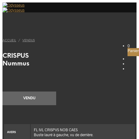
ACCUEIL
/
VENDUS
0
Panier
CRISPUS
Nummus
VENDU
FL IVL CRISPVS NOB CAES
AVERS
Buste lauré à gauche, vu de derrière.