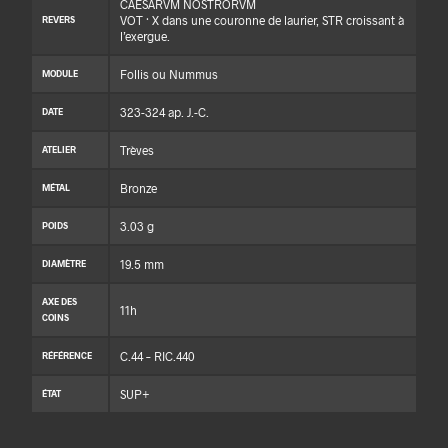
CAESARVM NOSTRORVM
VOT · X dans une couronne de laurier, STR croissant à
REVERS
l’exergue.
Follis ou Nummus
MODULE
323-324 ap. J.-C.
DATE
Trèves
ATELIER
Bronze
MÉTAL
3.03 g
POIDS
19.5 mm
DIAMÈTRE
AXE DES
11h
COINS
C.44 – RIC.440
RÉFÉRENCE
SUP+
ÉTAT