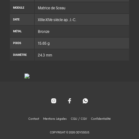
Matrice de Sceau
MODULE
XIIIe-XIVe siècle ap. J.-C.
DATE
Bronze
MÉTAL
15.65 g
POIDS
24.3 mm
DIAMÈTRE
Contact
Mentions Légales
CGU / CGV
Confidentialité
COPYRIGHT © 2026 ODYSSEUS