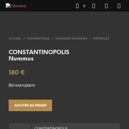
0
ACCUEIL
/
NUMISMATIQUE
/
MONNAIES ROMAINES
/
IMPÉRIALES
CONSTANTINOPOLIS
Nummus
180
€
Bel exemplaire
AJOUTER AU PANIER
CONSTANTINOPOLIS