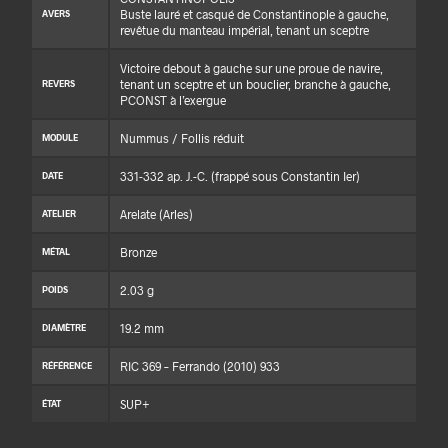
Buste lauré et casqué de Constantinople à gauche,
AVERS
revêtue du manteau impérial, tenant un sceptre
Victoire debout à gauche sur une proue de navire,
tenant un sceptre et un bouclier, branche à gauche,
REVERS
PCONST à l’exergue
Nummus / Follis réduit
MODULE
331-332 ap. J.-C. (frappé sous Constantin Ier)
DATE
Arelate (Arles)
ATELIER
Bronze
MÉTAL
2.03 g
POIDS
19.2 mm
DIAMÈTRE
RIC 369 – Ferrando (2010) 933
RÉFÉRENCE
SUP+
ÉTAT