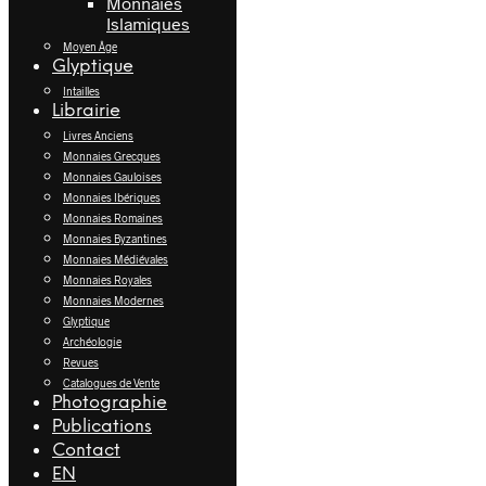
Monnaies
Islamiques
Moyen Âge
Glyptique
Intailles
Librairie
Livres Anciens
Monnaies Grecques
Monnaies Gauloises
Monnaies Ibériques
Monnaies Romaines
Monnaies Byzantines
Monnaies Médiévales
Monnaies Royales
Monnaies Modernes
Glyptique
Archéologie
Revues
Catalogues de Vente
Photographie
Publications
Contact
EN