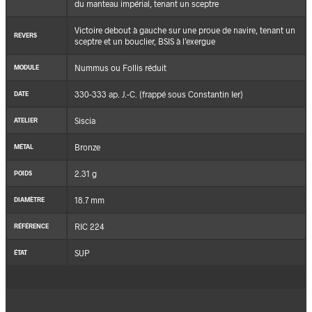
du manteau impérial, tenant un sceptre
Victoire debout à gauche sur une proue de navire, tenant un
REVERS
sceptre et un bouclier, BSIS à l’exergue
Nummus ou Follis réduit
MODULE
330-333 ap. J.-C. (frappé sous Constantin Ier)
DATE
Siscia
ATELIER
Bronze
MÉTAL
2.31 g
POIDS
18.7 mm
DIAMÈTRE
RIC 224
RÉFÉRENCE
SUP
ÉTAT