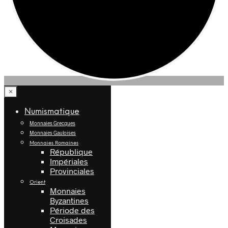
×
Numismatique
Monnaies Grecques
Monnaies Gauloises
Monnaies Romaines
République
Impériales
Provinciales
Orient
Monnaies
Byzantines
Période des
Croisades