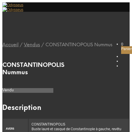
0
Accueil
/
Vendus
/
CONSTANTINOPOLIS Nummus
Panier
CONSTANTINOPOLIS
Nummus
Vendu
Description
CONSTANTINOPOLIS
Buste lauré et casqué de Constantinople à gauche, revêtu
AVERS