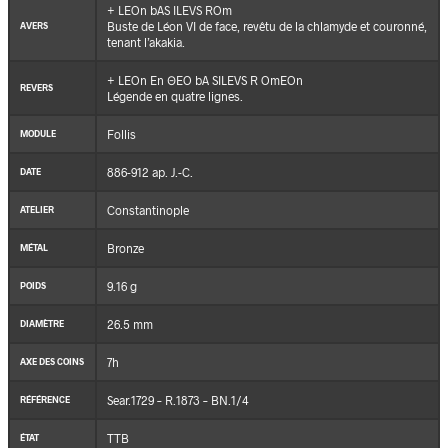
+ LEOn bAS ILEVS ROm
Buste de Léon VI de face, revêtu de la chlamyde et couronné,
AVERS
tenant l’akakia.
+ LEOn En ΘEO bA SILEVS R OmEOn
REVERS
Légende en quatre lignes.
Follis
MODULE
886-912 ap. J.-C.
DATE
Constantinople
ATELIER
Bronze
MÉTAL
9.16 g
POIDS
26.5 mm
DIAMÈTRE
7h
AXE DES COINS
Sear.1729 – R.1873 – BN.1/4
RÉFÉRENCE
TTB
ÉTAT