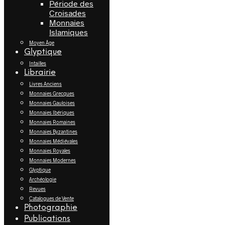
Période des
Croisades
Monnaies
Islamiques
Moyen Âge
Glyptique
Intailles
Librairie
Livres Anciens
Monnaies Grecques
Monnaies Gauloises
Monnaies Ibériques
Monnaies Romaines
Monnaies Byzantines
Monnaies Médiévales
Monnaies Royales
Monnaies Modernes
Glyptique
Archéologie
Revues
Catalogues de Vente
Photographie
Publications