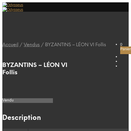
0
Accueil
/
Vendus
/
BYZANTINS – LÉON VI Follis
Panier
BYZANTINS – LÉON VI
Follis
Vendu
Description