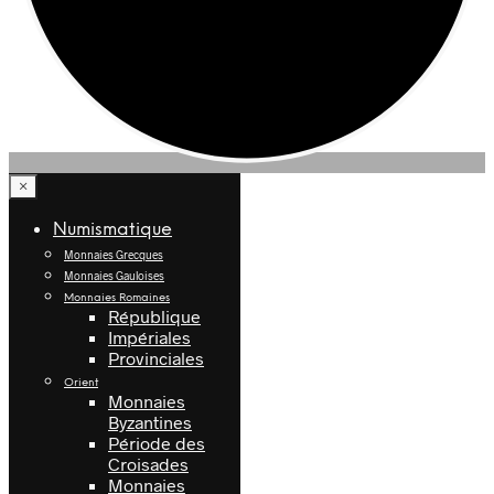
×
Numismatique
Monnaies Grecques
Monnaies Gauloises
Monnaies Romaines
République
Impériales
Provinciales
Orient
Monnaies
Byzantines
Période des
Croisades
Monnaies