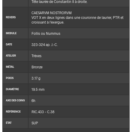
Tête laurée de Constantin II à droite.
CAESARVM NOSTRORVM
VOT X en deux lignes dans une couronne de laurier, PTR et
REVERS
croissant à l’exergue.
Follis ou Nummus
MODULE
323-324 ap. J.-C.
DATE
Trèves
ATELIER
Bronze
MÉTAL
3.17 g
POIDS
19.5 mm
DIAMÈTRE
6h
AXE DES COINS
RIC.433 – C.38
RÉFÉRENCE
SUP
ÉTAT