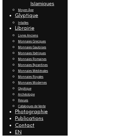
Islamiques
Moyen Âge
Glyptique
Intailles
Librairie
Livres Anciens
Monnaies Grecques
Monnaies Gauloises
Monnaies Ibériques
Monnaies Romaines
Monnaies Byzantines
Monnaies Médiévales
Monnaies Royales
Monnaies Modernes
Glyptique
Archéologie
Revues
Catalogues de Vente
Photographie
Publications
Contact
EN