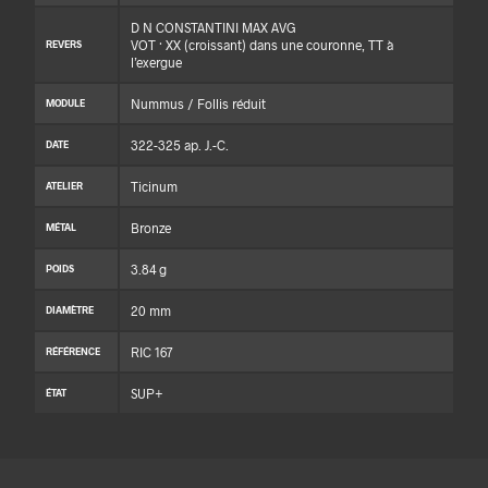
D N CONSTANTINI MAX AVG
VOT · XX (croissant) dans une couronne, TT à
REVERS
l’exergue
Nummus / Follis réduit
MODULE
322-325 ap. J.-C.
DATE
Ticinum
ATELIER
Bronze
MÉTAL
3.84 g
POIDS
20 mm
DIAMÈTRE
RIC 167
RÉFÉRENCE
SUP+
ÉTAT