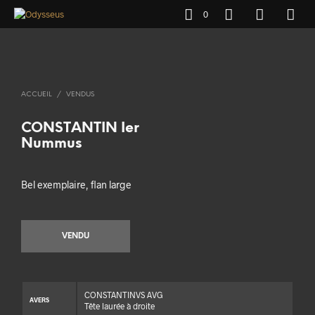
0
ACCUEIL
/
VENDUS
CONSTANTIN Ier
Nummus
Bel exemplaire, flan large
VENDU
CONSTANTINVS AVG
AVERS
Tête laurée à droite