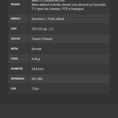
MARTI CONSERVATORI
Mars debout à droite, tenant une lance et un bouclier,
REVERS
T F dans les champs, PTR à l’exergue
Nummus / Follis réduit
MODULE
310-313 ap. J.-C.
DATE
Treveri (Trèves)
ATELIER
Bronze
MÉTAL
4.44 g
POIDS
24.6 mm
DIAMÈTRE
RIC 862
RÉFÉRENCE
TTB+
ÉTAT