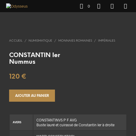
0
ACCUEIL
/
NUMISMATIQUE
/
MONNAIES ROMAINES
/
IMPÉRIALES
CONSTANTIN Ier
Nummus
120
€
AJOUTER AU PANIER
CONSTANTINVS P F AVG
AVERS
Buste lauré et cuirassé de Constantin Ier à droite