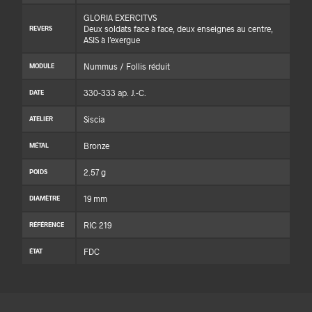
GLORIA EXERCITVS
Deux soldats face à face, deux enseignes au centre,
REVERS
ASIS à l’exergue
Nummus / Follis réduit
MODULE
330-333 ap. J.-C.
DATE
Siscia
ATELIER
Bronze
MÉTAL
2.57 g
POIDS
19 mm
DIAMÈTRE
RIC 219
RÉFÉRENCE
FDC
ÉTAT