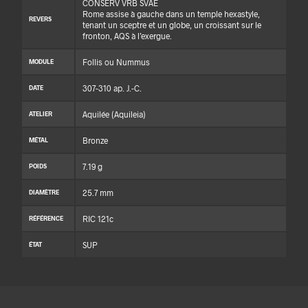
CONSERV VRB SVAE
Rome assise à gauche dans un temple hexastyle,
REVERS
tenant un sceptre et un globe, un croissant sur le
fronton, AQS à l’exergue.
Follis ou Nummus
MODULE
307-310 ap. J.-C.
DATE
Aquilée (Aquileia)
ATELIER
Bronze
MÉTAL
7.19 g
POIDS
25.7 mm
DIAMÈTRE
RIC 121c
RÉFÉRENCE
SUP
ÉTAT