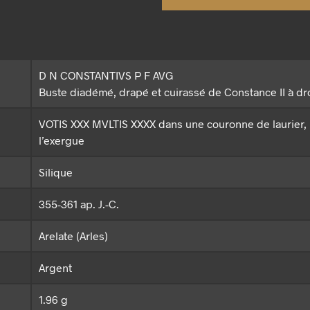
D N CONSTANTIVS P F AVG
Buste diadémé, drapé et cuirassé de Constance II à dr
VOTIS XXX MVLTIS XXXX dans une couronne de laurier
l’exergue
Silique
355-361 ap. J.-C.
Arelate (Arles)
Argent
1.96 g