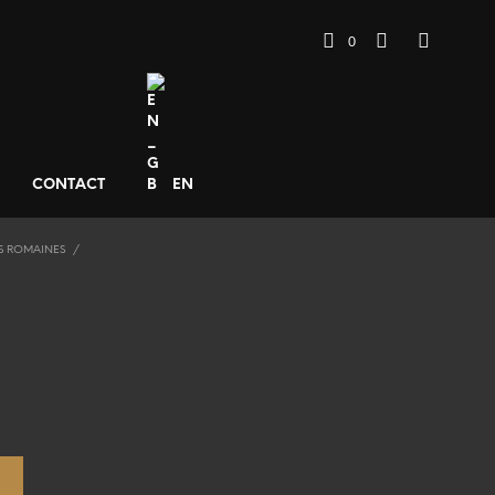
0
CONTACT
EN
S ROMAINES
/