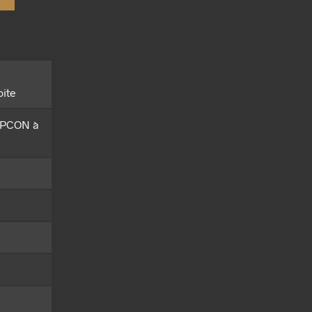
oite
, PCON à