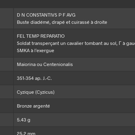
D N CONSTANTIVS P F AVG
Buste diadémé, drapé et cuirassé à droite
FEL TEMP REPARATIO
Soldat transperçant un cavalier tombant au sol, Γ à gau
SMKA à l’exergue
Maiorina ou Centenionalis
351-354 ap. J.-C.
Cyzique (Cyzicus)
Bronze argenté
5.43 g
25.2 mm