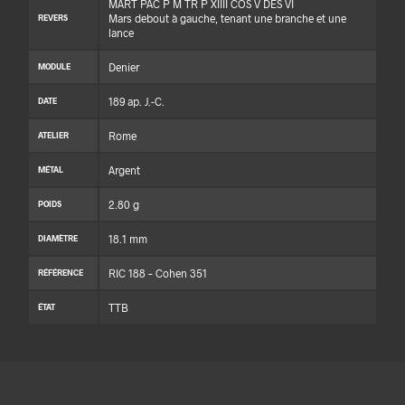
MART PAC P M TR P XIIII COS V DES VI
Mars debout à gauche, tenant une branche et une
REVERS
lance
Denier
MODULE
189 ap. J.-C.
DATE
Rome
ATELIER
Argent
MÉTAL
2.80 g
POIDS
18.1 mm
DIAMÈTRE
RIC 188 – Cohen 351
RÉFÉRENCE
TTB
ÉTAT