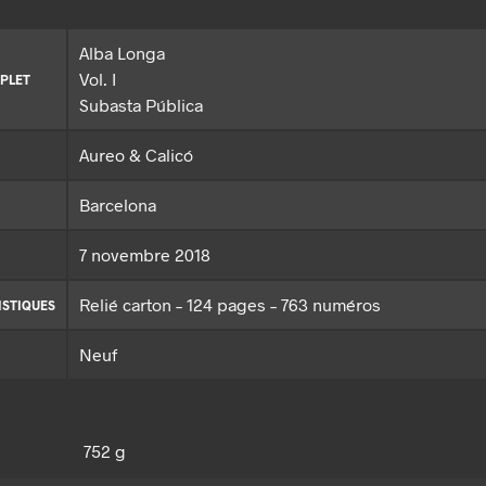
Alba Longa
Vol. I
PLET
Subasta Pública
Aureo & Calicó
Barcelona
7 novembre 2018
Relié carton – 124 pages – 763 numéros
ISTIQUES
Neuf
752 g