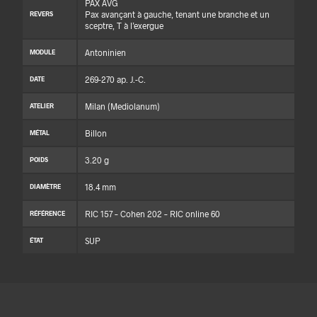
PAX AVG
Pax avançant à gauche, tenant une branche et un
REVERS
sceptre, T à l’exergue
Antoninien
MODULE
269-270 ap. J.-C.
DATE
Milan (Mediolanum)
ATELIER
Billon
MÉTAL
3.20 g
POIDS
18.4 mm
DIAMÈTRE
RIC 157 – Cohen 202 – RIC online 60
RÉFÉRENCE
SUP
ÉTAT