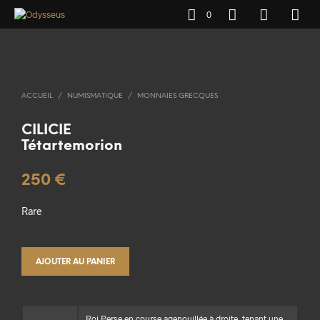
0
ACCUEIL
/
NUMISMATIQUE
/
MONNAIES GRECQUES
CILICIE
Tétartemorion
250
€
Rare
AJOUTER AU PANIER
Roi Perse en course agenouillée à droite, tenant une