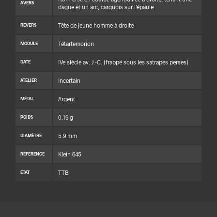
AVERS
dague et un arc, carquois sur l’épaule
Tête de jeune homme à droite
REVERS
Tétartemorion
MODULE
IVe siècle av. J.-C. (frappé sous les satrapes perses)
DATE
Incertain
ATELIER
Argent
MÉTAL
0.19 g
POIDS
5.9 mm
DIAMÈTRE
Klein 645
RÉFÉRENCE
TTB
ÉTAT