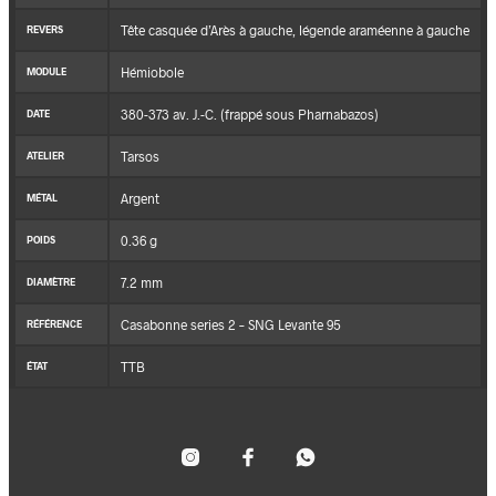
Tête casquée d’Arès à gauche, légende araméenne à gauche
REVERS
Hémiobole
MODULE
380-373 av. J.-C. (frappé sous Pharnabazos)
DATE
Tarsos
ATELIER
Argent
MÉTAL
0.36 g
POIDS
7.2 mm
DIAMÈTRE
Casabonne series 2 – SNG Levante 95
RÉFÉRENCE
TTB
ÉTAT