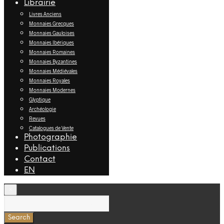
Librairie
Livres Anciens
Monnaies Grecques
Monnaies Gauloises
Monnaies Ibériques
Monnaies Romaines
Monnaies Byzantines
Monnaies Médiévales
Monnaies Royales
Monnaies Modernes
Glyptique
Archéologie
Revues
Catalogues de Vente
Photographie
Publications
Contact
EN
×