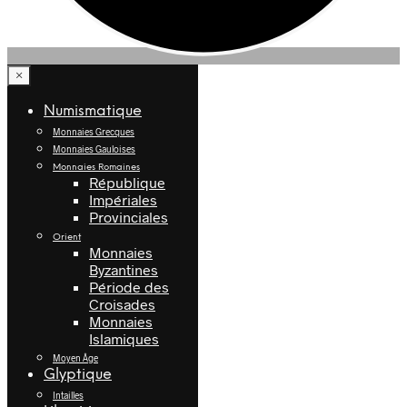
×
Numismatique
Monnaies Grecques
Monnaies Gauloises
Monnaies Romaines
République
Impériales
Provinciales
Orient
Monnaies
Byzantines
Période des
Croisades
Monnaies
Islamiques
Moyen Âge
Glyptique
Intailles